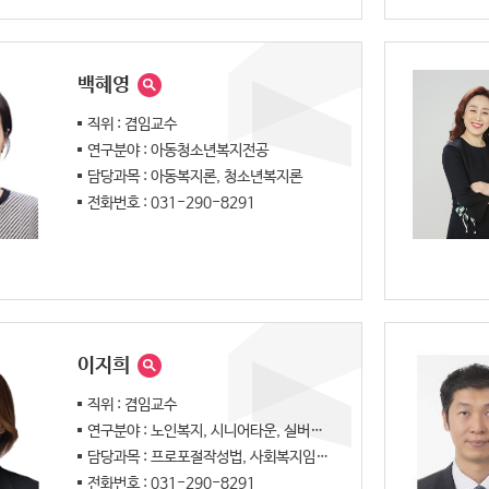
백혜영
직위 : 겸임교수
연구분야 : 아동청소년복지전공
담당과목 : 아동복지론, 청소년복지론
전화번호 : 031-290-8291
이지희
직위 : 겸임교수
연구분야 : 노인복지, 시니어타운, 실버산업
담당과목 : 프로포절작성법, 사회복지임상실무
전화번호 : 031-290-8291