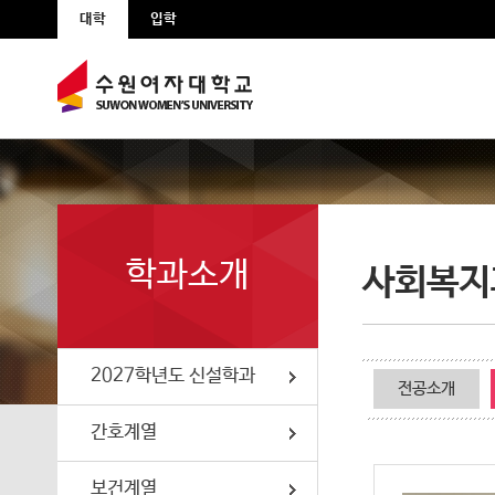
본문 바로가기
주메뉴 바로가기
대학
입학
2027학년도 신설학과
간호계열
보건계열
학과소개
사회복지
식품계열
교육복지계열
2027학년도 신설학과
전공소개
예술디자인계열
간호계열
보건계열