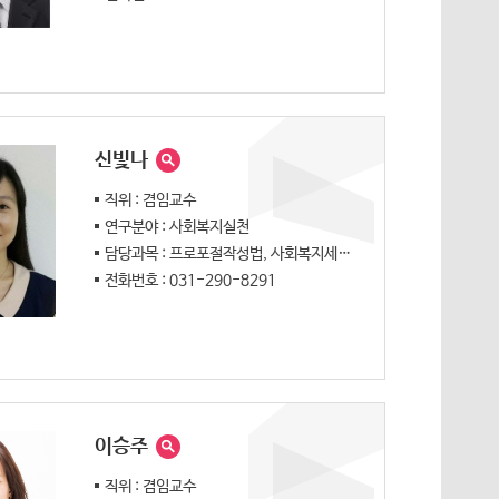
신빛나
직위 : 겸임교수
연구분야 : 사회복지실천
담당과목 : 프로포절작성법, 사회복지세미나
전화번호 : 031-290-8291
이승주
직위 : 겸임교수