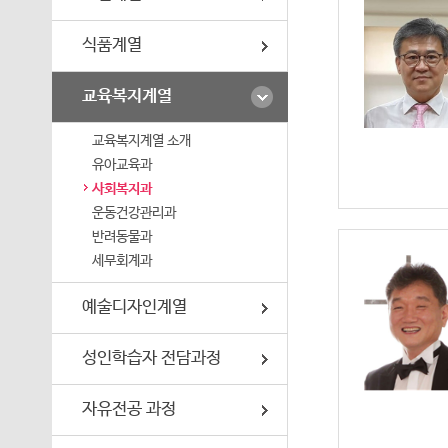
성인학습자 전담과정
식품계열
자유전공 과정
교육과정편람
교육복지계열
교육복지계열 소개
kyung@swc.ac.kr
유아교육과
사회복지과
운동건강관리과
반려동물과
세무회계과
예술디자인계열
성인학습자 전담과정
자유전공 과정
choicey@swc.ac.kr