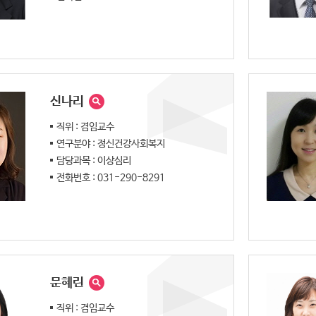
신나리
직위 : 겸임교수
연구분야 : 정신건강사회복지
담당과목 : 이상심리
전화번호 : 031-290-8291
문혜린
직위 : 겸임교수