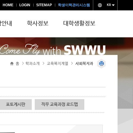
HOME
LOGIN
SITEMAP
학생이력관리시스템
KR
학안내
학사정보
대학생활정보
홈
학과소개
교육복지계열
>
>
사회복지과
>
과
언어치료과
반려동물과
세무회계과
포토게시판
직무 교육과정 로드맵
미용예술과 메이크업미용전공
미용예술과 피부미용전공
자인과 미디어디자인전공
패션디자인과