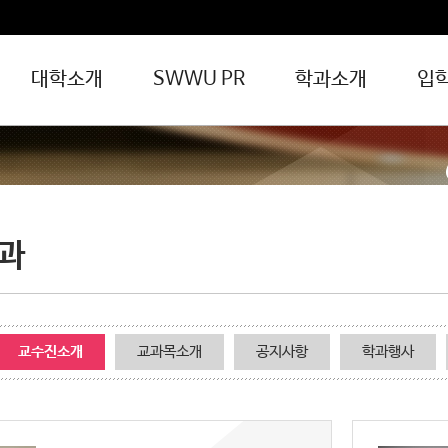
대학소개
SWWU PR
학과소개
입
2027학년도 신설학과 소개
방송공연예술과
파크골프경영과
간호계열소개
간호학과
보건계열 소개
치위생과
물리치료과
보건행정과
작업치료
과
식품계열 소개
식품영양과
호텔외식조리과
제과제빵과
교육복지계열 소개
유아교육과
사회복지과
운동건강관리과
교수진소개
교과목소개
공지사항
학과행사
예술디자인계열 소개
방송콘텐츠과
연기영상과
실용음악과
미용예술과 헤어미용전공
시각디자인과 그래픽디자인전공
시각디