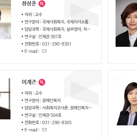
성인학습자 전담과정 소개
펫케어과
보육과
의료재활과
사
정상훈
자유전공학과
직위 : 교수
연구분야 : 국제사회복지, 국제의사소통
담당과목 : 국제사회복지, 실무영어, 직업기초능력
연구실 : 인제관 307호
전화번호 : 031-290-8301
E-mail :
이계존
직위 : 교수
연구분야 : 장애인복지
담당과목 : 사회복지조사론, 장애인복지론, 프로그램 기획 및 운영
연구실 : 인제관 504호
전화번호 : 031-290-8305
E-mail :