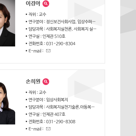
회복지상담과
라이프케어과
이경아
직위 : 교수
연구분야 : 정신보건사회사업, 임상수퍼비젼, 강점관점, 역량강화
담당과목 : 사회복지실천론, 사회복지 실천기술론, 사회복지현장실습, 사회복지기관실무, 진로탐색 및 리더십개발, 강점실천과 사례관리
연구실 : 인제관 510호
전화번호 : 031-290-8304
E-mail :
손희원
직위 : 교수
연구분야 : 임상사회복지
담당과목 : 사회복지실천기술론,아동복지론, 정신건강론,사회복지기관실무,가족상담,진로 및 취업지도
연구실 : 인제관 407호
전화번호 : 031-290-8308
E-mail :