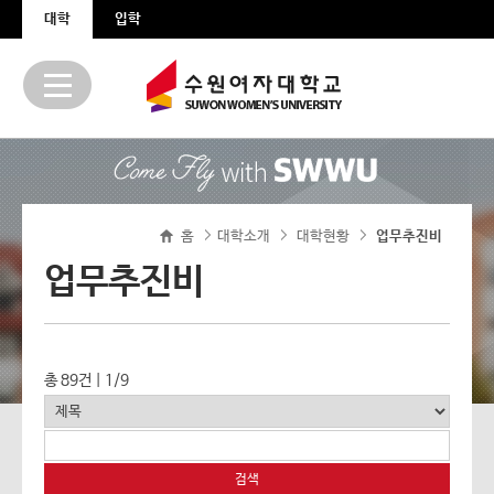
본문 바로가기
주메뉴 바로가기
대학
입학
홈
대학소개
대학현황
>
업무추진비
>
>
업무추진비
총 89건 | 1/9