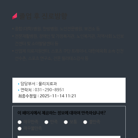
졸업 후 진로방향
종합(대학)병원, 한방병원, 노인전문병원, 보건소 등
전문재활병원, 장애인 및 가정복지관, 노인복지관, 지역사회 노인보
건센터 및 소아발달센터 등
산업체 의료지원센터, 스포츠 구단 트레이너, 대한체육회 소속 진천
선수촌, 스포츠 연구소, 전문 필라테스강사 등
담당부서 :
물리치료과
연락처 :
031-290-8951
최종수정일 :
2025-11-14 11:21
이 페이지에서 제공하는 정보에 대하여 만족하십니까?
매우만족
만족
보통
불만족
매우불만족