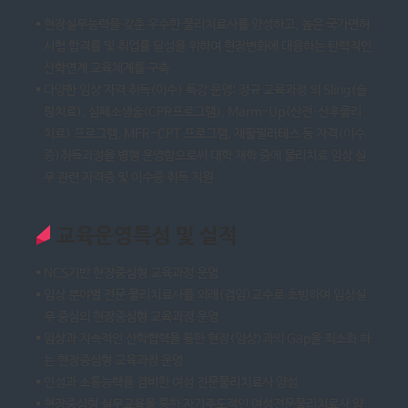
현장실무능력을 갖춘 우수한 물리치료사를 양성하고, 높은 국가면허
시험 합격률 및 취업률 달성을 위하여 현장변화에 대응하는 탄력적인
산학연계 교육체계를 구축
다양한 임상 자격 취득(이수) 특강 운영: 정규 교육과정 외 Sling(슬
링치료), 심폐소생술(CPR프로그램), Marm-Up(산전·산후물리
치료) 프로그램, MFR-CPT 프로그램, 재활필라테스 등 자격(이수
증)취득과정을 병행 운영함으로써 대학 재학 중에 물리치료 임상 실
무 관련 자격증 및 이수증 취득 지원
교육운영특성 및 실적
NCS기반 현장중심형 교육과정 운영
임상 분야별 전문 물리치료사를 외래(겸임)교수로 초빙하여 임상실
무 중심의 현장중심형 교육과정 운영
임상과 지속적인 산학협력을 통한 현장(임상)과의 Gap을 최소화 하
는 현장중심형 교육과정 운영
인성과 소통능력을 겸비한 여성 전문물리치료사 양성
현장중심형 실무교육을 통한 자기주도적인 여성전문물리치료사 양