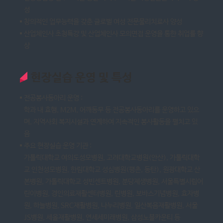
성
창의적인 업무능력을 갖춘 글로벌 여성 전문물리치료사 양성
산업체인사 초청특강 및 산업체인사 모의면접 운영을 통한 취업률 향
상
현장실습 운영 및 특성
전공봉사동아리 운영 :
학과 내 효행, M2M, 어깨동무 등 전공봉사동아리를 운영하고 있으
며, 지역사회 복지시설과 연계하여 지속적인 봉사활동을 펼치고 있
음
주요 현장실습 운영 기관 :
가톨릭대학교 여의도성모병원, 고려대학교병원(안산), 가톨릭대학
교 인천성모병원, 한림대학교 성심병원(평촌, 동탄), 원광대학교 산
본병원, 가톨릭대학교 성빈센트병원, 분당제생병원, 서울특별시립어
린이병원, 경인의료재활센터병원, 린병원, 보바스기념병원, 효자병
원, 하늘병원, SRC재활병원, 나누리병원, 일산복음재활병원, 서울
JS병원, 세올재활병원, 연세세미래병원, 삼성노블카운티 등