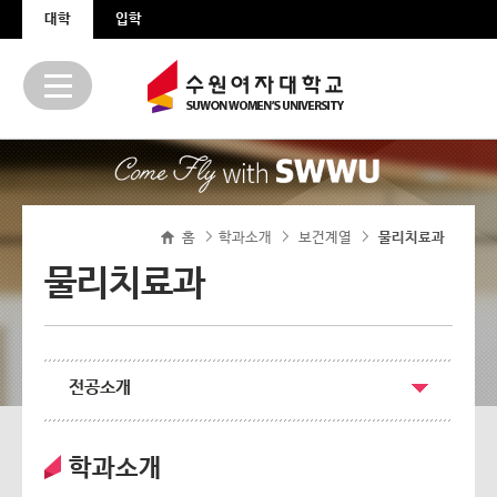
본문 바로가기
주메뉴 바로가기
대학
입학
홈
학과소개
보건계열
>
물리치료과
>
>
물리치료과
전공소개
학과소개