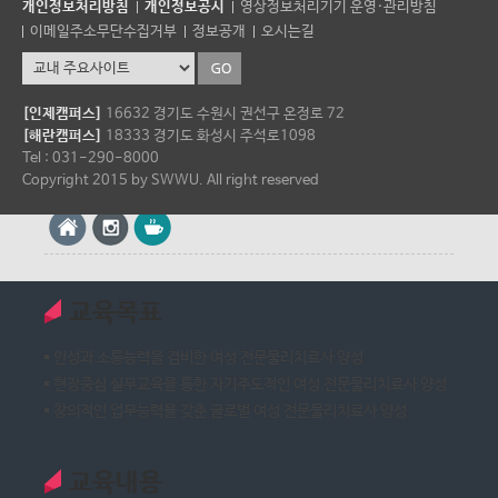
개인정보처리방침
개인정보공시
영상정보처리기기 운영·관리방침
육목표인 성실, 박애, 봉사 정신을 바탕으로 물리치료분야의 전공과목
이메일주소무단수집거부
정보공개
오시는길
의 이론과 실습을 통한 치료기술을 과학적으로 습득하여 국민의 건강
과 복지 향상에 기여할 전문 여성 물리치료사를 양성을 목표로 한다.
학과연락처
[인제캠퍼스]
16632 경기도 수원시 권선구 온정로 72
[해란캠퍼스]
18333 경기도 화성시 주석로1098
Tel : 031-290-8951
Tel : 031-290-8000
Fax : 031-290-8959
Copyright 2015 by SWWU. All right reserved
사무실위치 : 해란관 125호
교육목표
인성과 소통능력을 겸비한 여성 전문물리치료사 양성
현장중심 실무교육을 통한 자기주도적인 여성 전문물리치료사 양성
창의적인 업무능력을 갖춘 글로벌 여성 전문물리치료사 양성
교육내용