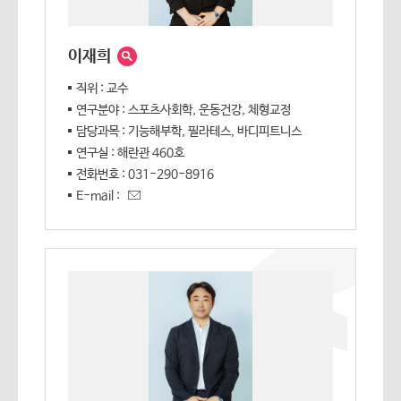
이재희
직위 : 교수
연구분야 : 스포츠사회학, 운동건강, 체형교정
담당과목 : 기능해부학, 필라테스, 바디피트니스
연구실 : 해란관 460호
전화번호 : 031-290-8916
E-mail :