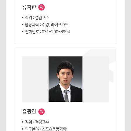
류지한
직위 : 겸임교수
담당과목 : 수영, 라이프가드
전화번호 : 031-290-8994
윤광한
직위 : 겸임교수
연구분야 : 스포츠운동과학