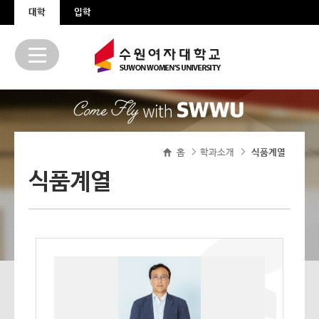
본문 바로가기
주메뉴 바로가기
대학
입학
홈
학과소개
식품계열
>
>
식품계열