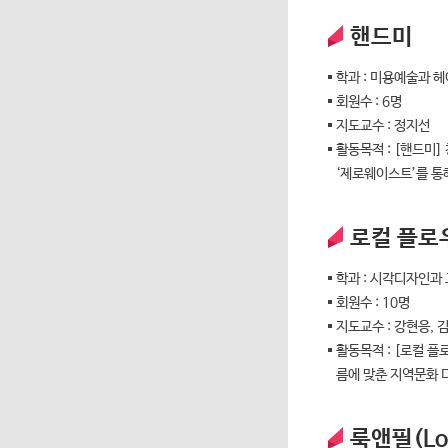
핸드미
학과 : 미용예술과 
회원수 : 6명
지도교수 : 정지선
활동목적 : [핸드미
‘제로웨이스트’를 통해
로컬 플로우(
학과 : 시각디자인
회원수 : 10명
지도교수 : 강현응, 
활동목적 : [로컬 
름에 맞춘 지역문화 
룩앤필(Lo