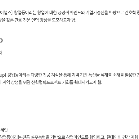
자주하는 질문
제안 및 건의
분실물 안내
공지사항
바이널스] 창업동아리는 창업에 대한 긍정적 마인드와 기업가정신을 바탕으로 간호학 
국제교류소개
공지사항
량을 갖춘 간호 전문 인력 양성을 도모하고자 함.
센터소개
진로·심리상담
성고충상담
알림마당
공지사항
p
지역사회 협력센터 소개
지역사회 협력센터 활동
공지사항
과
취창업지원센터 소개
취업창업지원 프로그램
공지사항
학생이
교육혁신센터 소개
운영프로그램 소개
공지사항
artup] 창업동아리는 다양한 전공 지식을 통해 지역 기반 특산물 식재료 소재를 활용한
라 지역 상생을 위한 산학협력프로젝트 기회를 확대시키고자 함.
교수학습역량 지원센터 소개
운영프로그램 소개
공지사항
원격·교양교육 지원센터 소개
공지사항
eCampus(LMS)
박혜란
] 창업동아리는 전공 실무능력을 기반으로 창업마인드를 함양하고, 현대인의 건강 지향