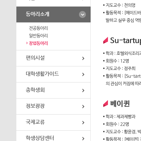
정보광장
지도교수 : 천의영
활동목적 : [메이드
동아리소개
국제교류
발하고 실무 중심 역
전공동아리
학생상담센터
일반동아리
Su-tartu
창업동아리
지역사회 협력센터
학과 : 호텔외식조리
편의시설
회원수 : 12명
취창업지원센터
지도교수 : 정주희
대학생활가이드
교육혁신센터
활동목적 : [Su-t
의 관심이 커짐에 따
총학생회
교수학습역량 지원센터
베이퀸
원격·교양교육 지원센터
정보광장
학과 : 제과제빵과
국제교류
회원수 : 22명
지도교수 : 황윤경, 
학생상담센터
활동목적 : [베이퀸