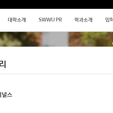
대학소개
SWWU PR
학과소개
입
일반공지
채용공고
장학/대출
보건관리
입찰공지
대학
운행시간
승강장위치
일반 버스 노선 안내
리
전공동아리
일반동아리
창업동아리
이널스
무선 인터넷(Wi-Fi)
Microsoft365 사용안내