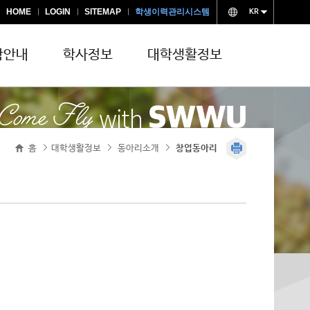
HOME
LOGIN
SITEMAP
학생이력관리시스템
KR
학안내
학사정보
대학생활정보
교양교육 공지
안전관리
홈
대학생활정보
동아리소개
>
>
창업동아리
>