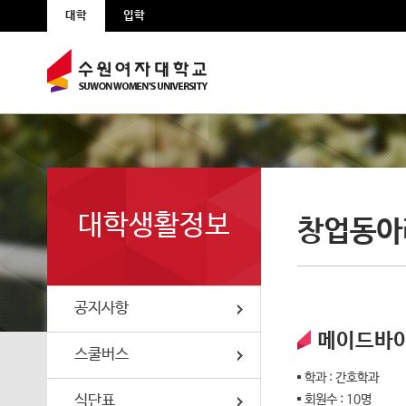
본문 바로가기
주메뉴 바로가기
대학
입학
공지사항
스쿨버스
식단표
대학생활정보
창업동아
동아리소개
편의시설
공지사항
메이드바
대학생활가이드
스쿨버스
학과 : 간호학과
총학생회
식단표
회원수 : 10명