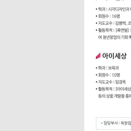
학과 : 시각디자인
회원수 : 16명
지도교수 : 김병택, 
활동목적 : [룩앤필
여 청년창업의 기회 
아이세상
학과 : 보육과
회원수 : 10명
지도교수 : 임경옥
활동목적 : [아이세
등의 상품 개발을 통
담당부서 :
취창