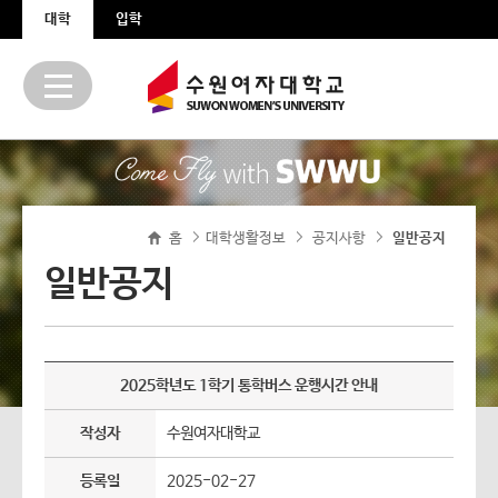
본문 바로가기
주메뉴 바로가기
대학
입학
홈
대학생활정보
공지사항
>
일반공지
>
>
일반공지
2025학년도 1학기 통학버스 운행시간 안내
작성자
수원여자대학교
등록일
2025-02-27